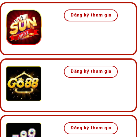
Đăng ký tham gia
Đăng ký tham gia
Đăng ký tham gia