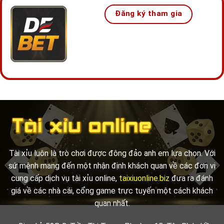
Đăng ký tham gia
Tài xỉu luôn là trò chơi được đông đảo anh em lựa chọn. Với
sứ mệnh mang đến một nhận định khách quan về các đơn vị
cung cấp dịch vụ tài xỉu online,
taixiuonline.biz
đưa ra đánh
giá về các nhà cái, cổng game trực tuyến một cách khách
quan nhất.