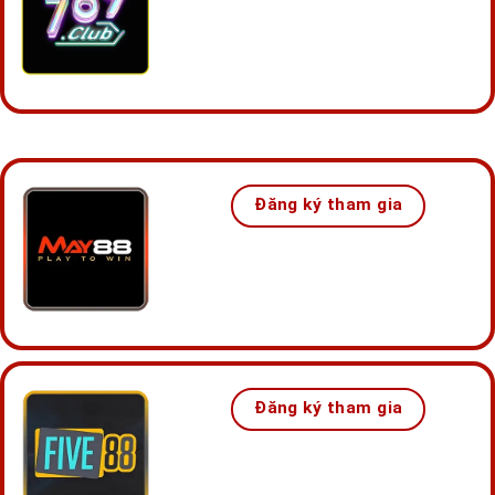
Đăng ký tham gia
Đăng ký tham gia