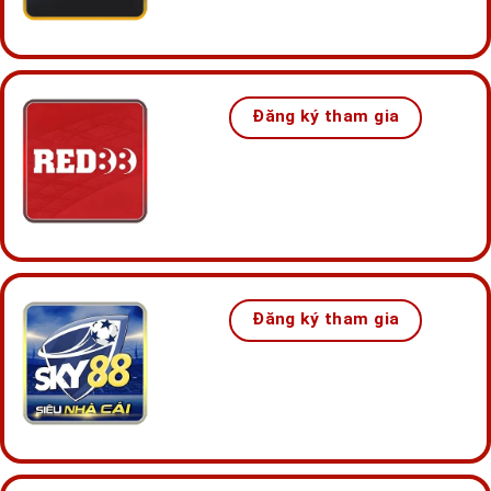
Đăng ký tham gia
Đăng ký tham gia