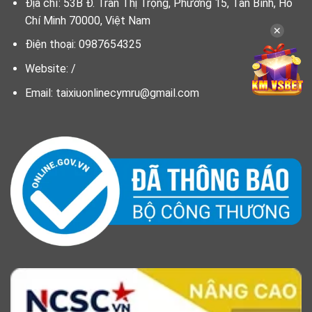
Địa chỉ: 53B Đ. Trần Thị Trọng, Phường 15, Tân Bình, Hồ
Chí Minh 70000, Việt Nam
✕
Điện thoại: 0987654325
Website: /
Email:
taixiuonlinecymru@gmail.com