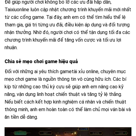
Để giúp người chơi không bỏ lỡ các ưu đãi hấp dẫn,
Taixiuonline luôn cập nhật chương trình khuyến mãi mới nhất
từ các cổng game. Tại đây, anh em có thể tìm hiểu thể lệ
tham gia, giá trị từng ưu đãi, điều kiện áp dụng và đối tượng
nhận thưởng. Nhờ đó, người chơi có thể tận dụng tối đa các
chương trình khuyến mãi để tăng vốn cược và tối ưu lợi
nhuận.
Chia sẻ mẹo chơi game hiệu quả
Đối với những ai yêu thích gametài xỉu online, chuyên mục
mẹo chơi game là nguồn thông tin vô cùng hữu ích. Các bí
kíp từ những cao thủ kỳ cựu sẽ giúp anh em nâng cao kỹ
năng, vận dụng linh hoạt chiến thuật và tăng tỷ lệ thắng.
Nếu biết cách kết hợp kinh nghiệm cá nhân và chiến thuật
thông minh, anh em hoàn toàn có thể làm chủ mọi ván bài và
ăn tiền dễ dàng.