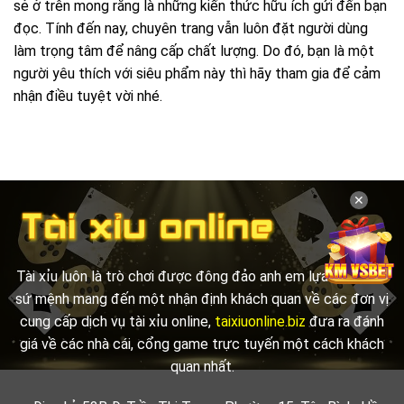
sẻ ở trên mong rằng là những kiến thức hữu ích gửi đến bạn
đọc. Tính đến nay, chuyên trang vẫn luôn đặt người dùng
làm trọng tâm để nâng cấp chất lượng. Do đó, bạn là một
người yêu thích với siêu phẩm này thì hãy tham gia để cảm
nhận điều tuyệt vời nhé.
✕
Tài xỉu luôn là trò chơi được đông đảo anh em lựa chọn. Với
sứ mệnh mang đến một nhận định khách quan về các đơn vị
cung cấp dịch vụ tài xỉu online,
taixiuonline.biz
đưa ra đánh
giá về các nhà cái, cổng game trực tuyến một cách khách
quan nhất.