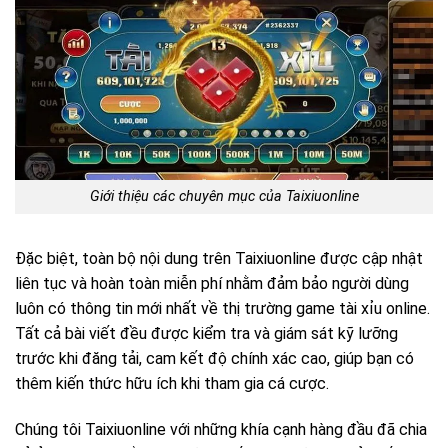
Giới thiệu các chuyên mục của Taixiuonline
Đặc biệt, toàn bộ nội dung trên Taixiuonline được cập nhật
liên tục và hoàn toàn miễn phí nhằm đảm bảo người dùng
luôn có thông tin mới nhất về thị trường game tài xỉu online.
Tất cả bài viết đều được kiểm tra và giám sát kỹ lưỡng
trước khi đăng tải, cam kết độ chính xác cao, giúp bạn có
thêm kiến thức hữu ích khi tham gia cá cược.
Chúng tôi Taixiuonline với những khía cạnh hàng đầu đã chia