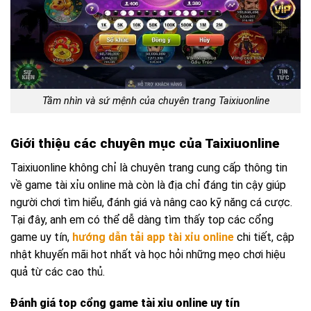
Tầm nhìn và sứ mệnh của chuyên trang Taixiuonline
Giới thiệu các chuyên mục của Taixiuonline
Taixiuonline không chỉ là chuyên trang cung cấp thông tin
về game tài xỉu online mà còn là địa chỉ đáng tin cậy giúp
người chơi tìm hiểu, đánh giá và nâng cao kỹ năng cá cược.
Tại đây, anh em có thể dễ dàng tìm thấy top các cổng
game uy tín,
hướng dẫn tải app tài xỉu online
chi tiết, cập
nhật khuyến mãi hot nhất và học hỏi những mẹo chơi hiệu
quả từ các cao thủ.
Đánh giá top cổng game tài xỉu online uy tín