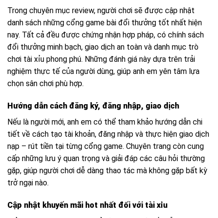
Trong chuyên mục review, người chơi sẽ được cập nhật
danh sách những cổng game bài đổi thưởng tốt nhất hiện
nay. Tất cả đều được chứng nhận hợp pháp, có chính sách
đổi thưởng minh bạch, giao dịch an toàn và danh mục trò
chơi tài xỉu phong phú. Những đánh giá này dựa trên trải
nghiệm thực tế của người dùng, giúp anh em yên tâm lựa
chọn sân chơi phù hợp.
Hướng dẫn cách đăng ký, đăng nhập, giao dịch
Nếu là người mới, anh em có thể tham khảo hướng dẫn chi
tiết về cách tạo tài khoản, đăng nhập và thực hiện giao dịch
nạp – rút tiền tại từng cổng game. Chuyên trang còn cung
cấp những lưu ý quan trọng và giải đáp các câu hỏi thường
gặp, giúp người chơi dễ dàng thao tác mà không gặp bất kỳ
trở ngại nào.
Cập nhật khuyến mãi hot nhất đối với tài xỉu