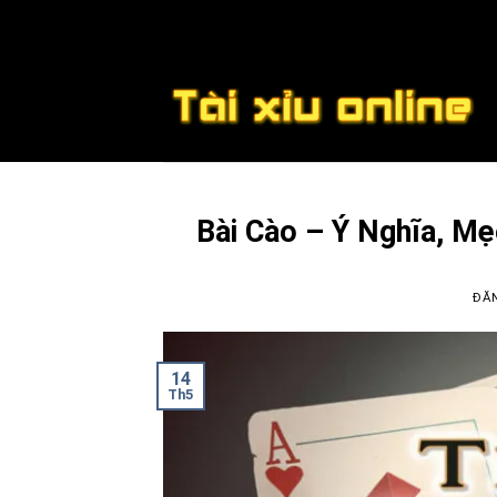
Bỏ
qua
nội
dung
Bài Cào – Ý Nghĩa, M
ĐĂ
14
Th5