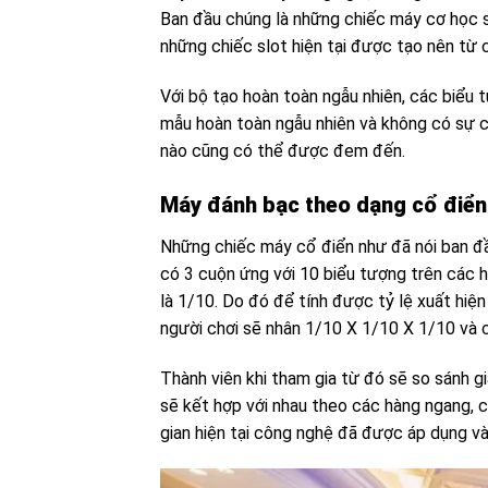
Ban đầu chúng là những chiếc máy cơ học s
những chiếc slot hiện tại được tạo nên từ 
Với bộ tạo hoàn toàn ngẫu nhiên, các biểu 
mẫu hoàn toàn ngẫu nhiên và không có sự ca
nào cũng có thể được đem đến.
Máy đánh bạc theo dạng cổ điển
Những chiếc máy cổ điển như đã nói ban đầ
có 3 cuộn ứng với 10 biểu tượng trên các hà
là 1/10. Do đó để tính được tỷ lệ xuất hi
người chơi sẽ nhân 1/10 X 1/10 X 1/10 và c
Thành viên khi tham gia từ đó sẽ so sánh g
sẽ kết hợp với nhau theo các hàng ngang, c
gian hiện tại công nghệ đã được áp dụng v