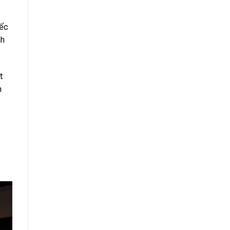
iếc
nh
t
h