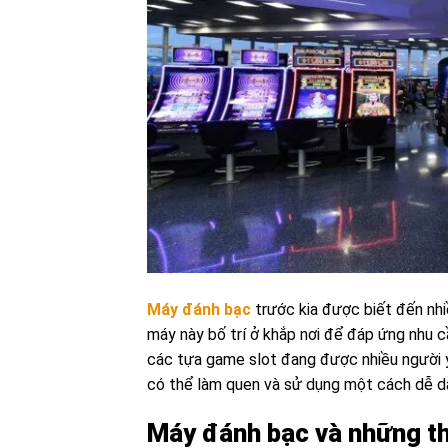
Máy đánh bạc
trước kia được biết đến nhiề
máy này bố trí ở khắp nơi để đáp ứng nhu 
các tựa game slot đang được nhiều người y
có thể làm quen và sử dụng một cách dễ 
Máy đánh bạc và những th