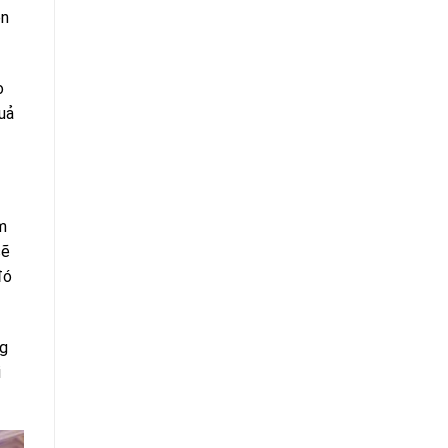
ên
o
uả
m
sẽ
đó
ng
i