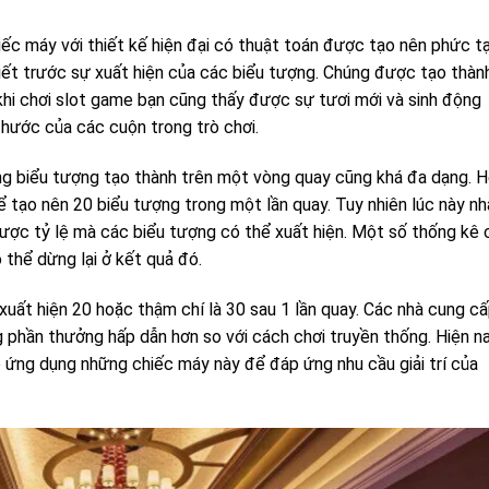
iếc máy với thiết kế hiện đại có thuật toán được tạo nên phức t
biết trước sự xuất hiện của các biểu tượng. Chúng được tạo thàn
 khi chơi slot game bạn cũng thấy được sự tươi mới và sinh động
thước của các cuộn trong trò chơi.
ng biểu tượng tạo thành trên một vòng quay cũng khá đa dạng. 
tạo nên 20 biểu tượng trong một lần quay. Tuy nhiên lúc này nh
được tỷ lệ mà các biểu tượng có thể xuất hiện. Một số thống kê 
 thể dừng lại ở kết quả đó.
xuất hiện 20 hoặc thậm chí là 30 sau 1 lần quay. Các nhà cung c
phần thưởng hấp dẫn hơn so với cách chơi truyền thống. Hiện n
o ứng dụng những chiếc máy này để đáp ứng nhu cầu giải trí của