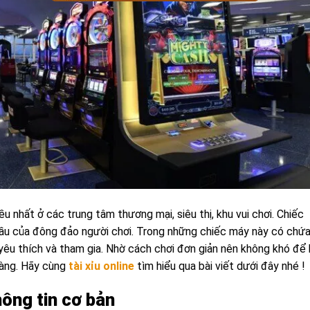
u nhất ở các trung tâm thương mại, siêu thị, khu vui chơi. Chiếc
cầu của đông đảo người chơi. Trong những chiếc máy này có chứ
êu thích và tham gia. Nhờ cách chơi đơn giản nên không khó để
dàng. Hãy cùng
tài xỉu online
tìm hiểu qua bài viết dưới đây nhé !
ông tin cơ bản