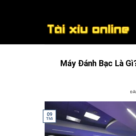
Bỏ
qua
nội
dung
Máy Đánh Bạc Là Gì?
ĐĂ
09
Th5