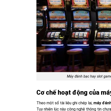
Máy đánh bạc hay slot game 
Cơ chế hoạt động của má
Theo một số tài liệu ghi chép lại,
máy đán
Tuy nhiên lúc này công nghệ thông tin chưa 