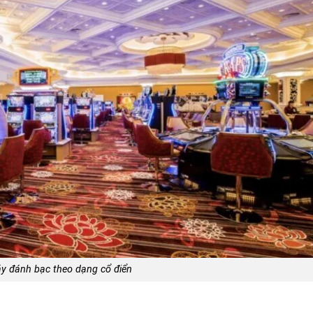
y đánh bạc theo dạng cổ điển