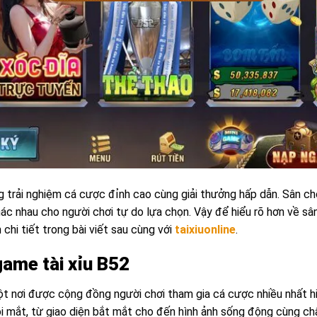
trải nghiệm cá cược đỉnh cao cùng giải thưởng hấp dẫn. Sân ch
ác nhau cho người chơi tự do lựa chọn. Vậy để hiểu rõ hơn về sâ
 chi tiết trong bài viết sau cùng với
taixiuonline
.
game tài xỉu B52
t nơi được cộng đồng người chơi tham gia cá cược nhiều nhất h
ọi mắt, từ giao diện bắt mắt cho đến hình ảnh sống động cùng ch