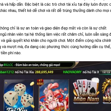
và hấp dẫn. Đặc biệt là các trò chơi tài xỉu tại đây luôn được c
khác nhau, thiết kê dễ chơi và rất dễ trúng thưởng dành cho mọi 
không chỉ là sự an toàn và giao diện đẹp mắt và còn là sự chất
ngũ nhân viên tại hệ thống làm việc rất chăm chỉ, luôn sẵn sàng 
 và giải quyết khó khăn cho người chơi. Một điểm cộng nữa chính
ng và mượt mà, đa dạng các phương thức cùng hướng dẫn cụ thể,
tiền phí nào.