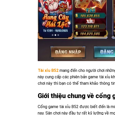
Tài xỉu B52
mang đến cho người chơi những 
này cung cấp các phiên bản game tài xỉu kh
chơi này thì bạn có thể tham khảo thông tin
Giới thiệu chung về cổng 
Cổng game tài xỉu B52 được biết đến là mộ
nay. Sân chơi này đầu tư rất kỹ lưỡng về m