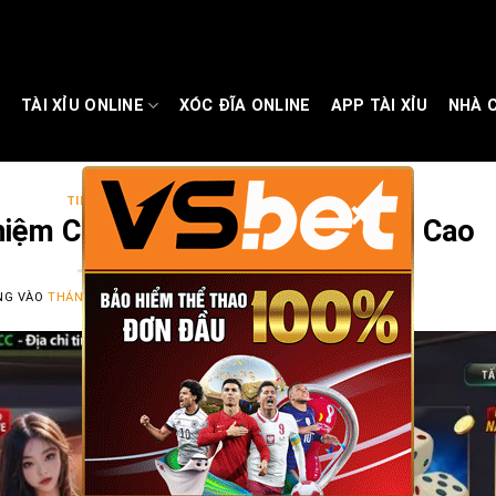
TÀI XỈU ONLINE
XÓC ĐĨA ONLINE
APP TÀI XỈU
NHÀ C
×
TIN TỨC
ghiệm Cá Cược Cùng Giải Thưởng Cao
NG VÀO
THÁNG 5 25, 2025
BỞI
SEO