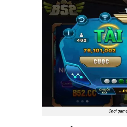
Chơi game