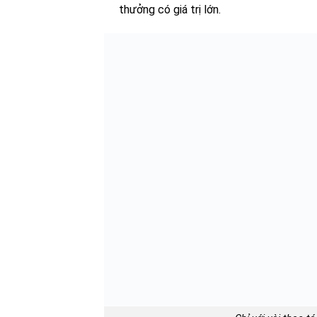
thưởng có giá trị lớn.