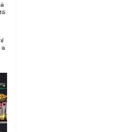
ải
đối
để
 là